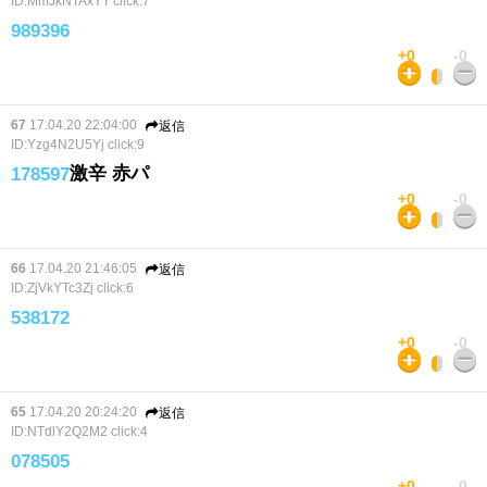
ID:MmJkNTAxYT
click:7
989396
+0
-0
67
17.04.20 22:04:00
返信
ID:Yzg4N2U5Yj
click:9
激辛 赤パ
178597
+0
-0
66
17.04.20 21:46:05
返信
ID:ZjVkYTc3Zj
click:6
538172
+0
-0
65
17.04.20 20:24:20
返信
ID:NTdlY2Q2M2
click:4
078505
+0
-0