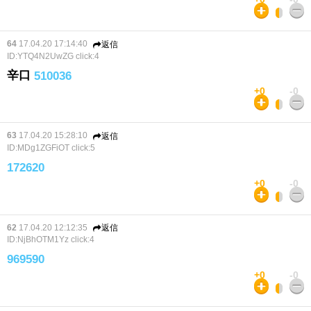
64
17.04.20 17:14:40
返信
ID:YTQ4N2UwZG
click:4
辛口
510036
+0
-0
63
17.04.20 15:28:10
返信
ID:MDg1ZGFiOT
click:5
172620
+0
-0
62
17.04.20 12:12:35
返信
ID:NjBhOTM1Yz
click:4
969590
+0
-0