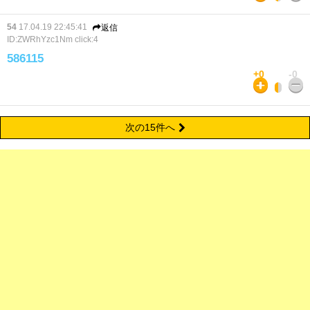
54
17.04.19 22:45:41
返信
ID:ZWRhYzc1Nm
click:4
586115
+0
-0
次の15件へ