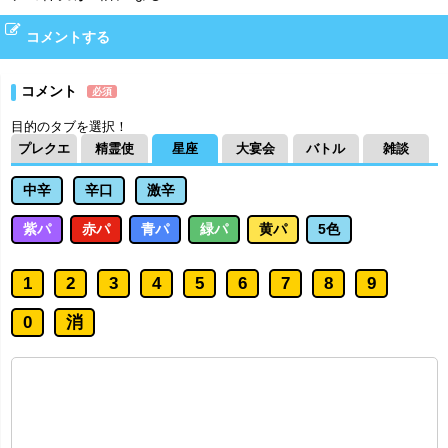
コメントする
コメント
必須
目的のタブを選択！
プレクエ
精霊使
星座
大宴会
バトル
雑談
中辛
辛口
激辛
紫パ
赤パ
青パ
緑パ
黄パ
5色
1
2
3
4
5
6
7
8
9
0
消