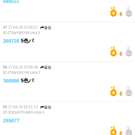
949537
+0
-0
57
17.04.19 23:58:17
返信
ID:ZTMyYjRjYW
click:5
5色パ
269726
+0
-0
56
17.04.19 23:56:48
返信
ID:ZTMyYjRjYW
click:3
5色パ
369886
+0
-0
55
17.04.19 22:51:12
返信
ID:OGQzNTFmMG
click:4
265677
+0
-0