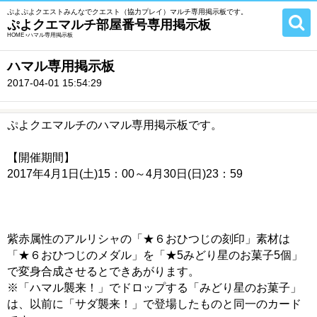
ぷよぷよクエストみんなでクエスト（協力プレイ）マルチ専用掲示板です。
ぷよクエマルチ部屋番号専用掲示板
HOME
ハマル専用掲示板
›
ハマル専用掲示板
2017-04-01 15:54:29
ぷよクエマルチの
ハマル専用掲示板
です。
【開催期間】
2017年4月1日(土)15：00～4月30日(日)23：59
紫赤属性のアルリシャの「★６おひつじの刻印」素材は
「★６おひつじのメダル」を「★5みどり星のお菓子5個」
で変身合成させるとできあがります。
※「ハマル襲来！」でドロップする「みどり星のお菓子」
は、以前に「サダ襲来！」で登場したものと同一のカード