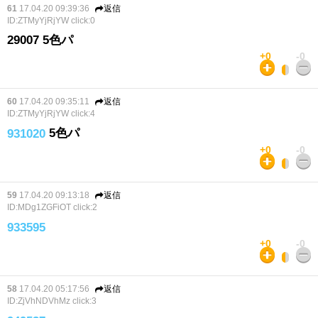
61
17.04.20 09:39:36
返信
ID:ZTMyYjRjYW
click:0
29007 5色パ
+0
-0
60
17.04.20 09:35:11
返信
ID:ZTMyYjRjYW
click:4
5色パ
931020
+0
-0
59
17.04.20 09:13:18
返信
ID:MDg1ZGFiOT
click:2
933595
+0
-0
58
17.04.20 05:17:56
返信
ID:ZjVhNDVhMz
click:3